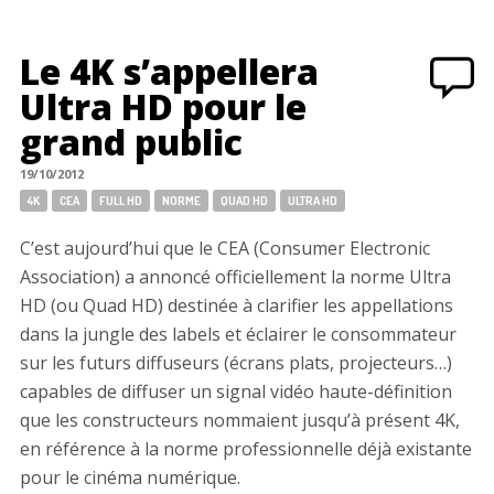
Le 4K s’appellera
Ultra HD pour le
grand public
19/10/2012
Tags:
4K
CEA
FULL HD
NORME
QUAD HD
ULTRA HD
C’est aujourd’hui que le CEA (Consumer Electronic
Association) a annoncé officiellement la norme Ultra
HD (ou Quad HD) destinée à clarifier les appellations
dans la jungle des labels et éclairer le consommateur
sur les futurs diffuseurs (écrans plats, projecteurs…)
capables de diffuser un signal vidéo haute-définition
que les constructeurs nommaient jusqu’à présent 4K,
en référence à la norme professionnelle déjà existante
pour le cinéma numérique.