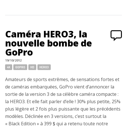
Caméra HERO3, la
nouvelle bombe de
GoPro
19/10/2012
Tags:
4K
GOPRO
HD
HERO3
Amateurs de sports extrêmes, de sensations fortes et
de caméras embarquées, GoPro vient d’annoncer la
sortie de la version 3 de sa célèbre caméra compacte :
la HERO3. Et elle fait parler d’elle ! 30% plus petite, 25%
plus légère et 2 fois plus puissante que les précédents
modèles. Déclinée en 3 versions, c’est surtout la
« Black Edition » à 399 $ qui a retenu toute notre