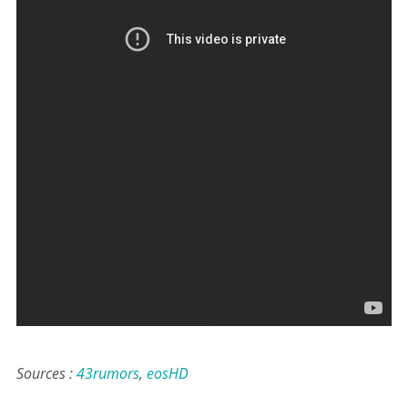
Sources :
43rumors
,
eosHD