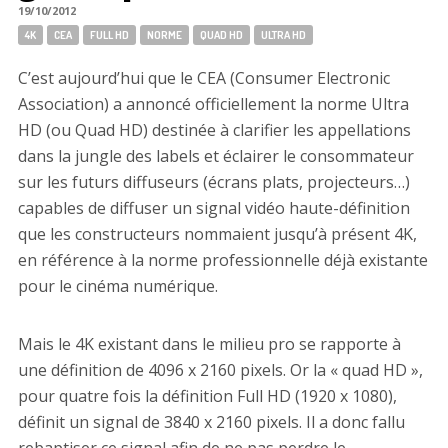
19/10/2012
Tags:
4K
CEA
FULL HD
NORME
QUAD HD
ULTRA HD
C’est aujourd’hui que le CEA (Consumer Electronic
Association) a annoncé officiellement la norme Ultra
HD (ou Quad HD) destinée à clarifier les appellations
dans la jungle des labels et éclairer le consommateur
sur les futurs diffuseurs (écrans plats, projecteurs…)
capables de diffuser un signal vidéo haute-définition
que les constructeurs nommaient jusqu’à présent 4K,
en référence à la norme professionnelle déjà existante
pour le cinéma numérique.
Mais le 4K existant dans le milieu pro se rapporte à
une définition de 4096 x 2160 pixels. Or la « quad HD »,
pour quatre fois la définition Full HD (1920 x 1080),
définit un signal de 3840 x 2160 pixels. Il a donc fallu