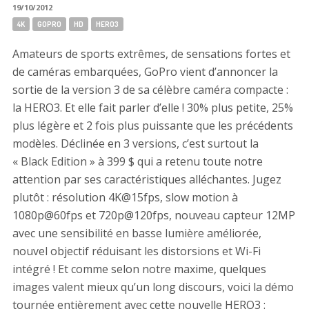
19/10/2012
Tags:
4K
GOPRO
HD
HERO3
Amateurs de sports extrêmes, de sensations fortes et
de caméras embarquées, GoPro vient d’annoncer la
sortie de la version 3 de sa célèbre caméra compacte :
la HERO3. Et elle fait parler d’elle ! 30% plus petite, 25%
plus légère et 2 fois plus puissante que les précédents
modèles. Déclinée en 3 versions, c’est surtout la
« Black Edition » à 399 $ qui a retenu toute notre
attention par ses caractéristiques alléchantes. Jugez
plutôt : résolution 4K@15fps, slow motion à
1080p@60fps et 720p@120fps, nouveau capteur 12MP
avec une sensibilité en basse lumière améliorée,
nouvel objectif réduisant les distorsions et Wi-Fi
intégré ! Et comme selon notre maxime, quelques
images valent mieux qu’un long discours, voici la démo
tournée entièrement avec cette nouvelle HERO3 :