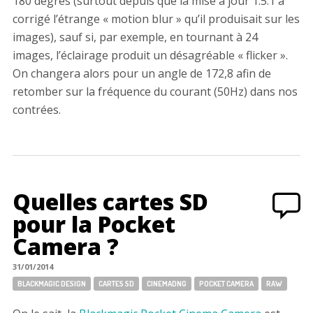
180 degrés (surtout depuis que la mise à jour 1.5.1 a
corrigé l’étrange « motion blur » qu’il produisait sur les
images), sauf si, par exemple, en tournant à 24
images, l’éclairage produit un désagréable « flicker ».
On changera alors pour un angle de 172,8 afin de
retomber sur la fréquence du courant (50Hz) dans nos
contrées.
Quelles cartes SD
pour la Pocket
Camera ?
31/01/2014
Tags:
BLACKMAGIC DESIGN
CARTES SD
CINEMADNG
POCKET CAMERA
RAW