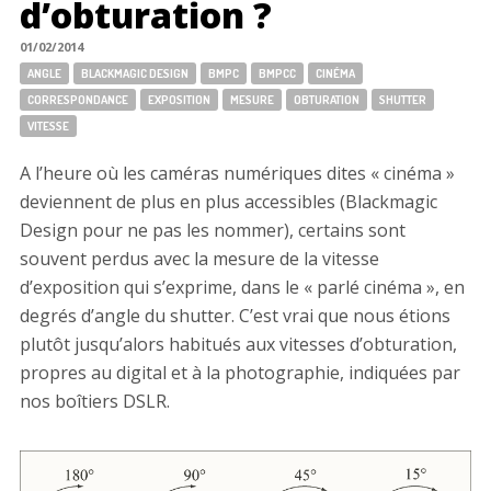
d’obturation ?
01/02/2014
Tags:
ANGLE
BLACKMAGIC DESIGN
BMPC
BMPCC
CINÉMA
CORRESPONDANCE
EXPOSITION
MESURE
OBTURATION
SHUTTER
VITESSE
A l’heure où les caméras numériques dites « cinéma »
deviennent de plus en plus accessibles (Blackmagic
Design pour ne pas les nommer), certains sont
souvent perdus avec la mesure de la vitesse
d’exposition qui s’exprime, dans le « parlé cinéma », en
degrés d’angle du shutter. C’est vrai que nous étions
plutôt jusqu’alors habitués aux vitesses d’obturation,
propres au digital et à la photographie, indiquées par
nos boîtiers DSLR.