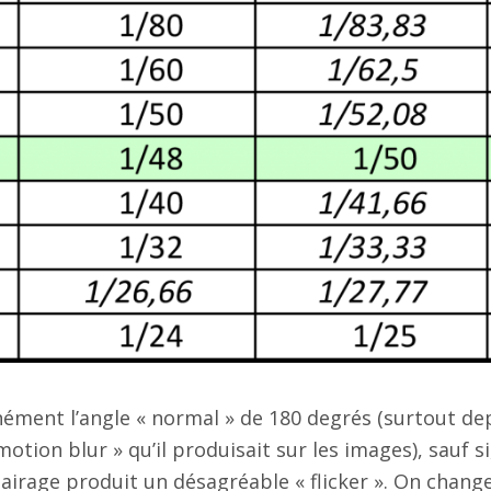
ment l’angle « normal » de 180 degrés (surtout dep
 motion blur » qu’il produisait sur les images), sauf 
lairage produit un désagréable « flicker ». On chang