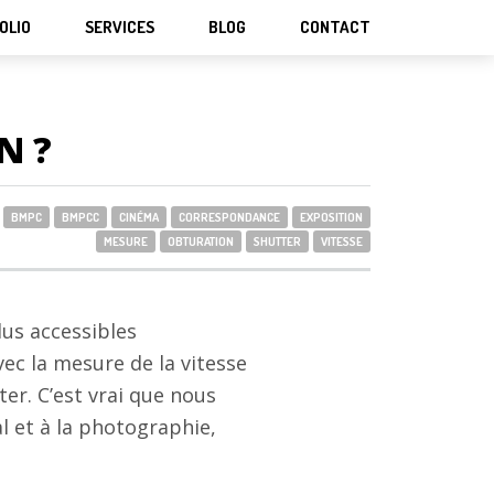
OLIO
SERVICES
BLOG
CONTACT
N ?
BMPC
BMPCC
CINÉMA
CORRESPONDANCE
EXPOSITION
MESURE
OBTURATION
SHUTTER
VITESSE
lus accessibles
ec la mesure de la vitesse
ter. C’est vrai que nous
l et à la photographie,