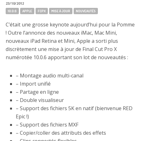
23/10/2012
Tags:
10.0.6
APPLE
FCPX
MISE À JOUR
NOUVEAUTÉS
C’était une grosse keynote aujourd’hui pour la Pomme
! Outre l’annonce des nouveaux iMac, Mac Mini,
nouveaux iPad Retina et Mini, Apple a sorti plus
discrètement une mise à jour de Final Cut Pro X
numérotée 10.0.6 apportant son lot de nouveautés :
– Montage audio multi-canal
– Import unifié
– Partage en ligne
– Double visualiseur
– Support des fichiers 5K en natif (bienvenue RED
Epic !)
– Support des fichiers MXF
– Copier/coller des attributs des effets