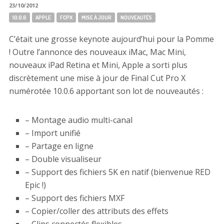
23/10/2012
Tags:
10.0.6
APPLE
FCPX
MISE À JOUR
NOUVEAUTÉS
C’était une grosse keynote aujourd’hui pour la Pomme
! Outre l’annonce des nouveaux iMac, Mac Mini,
nouveaux iPad Retina et Mini, Apple a sorti plus
discrètement une mise à jour de Final Cut Pro X
numérotée 10.0.6 apportant son lot de nouveautés :
– Montage audio multi-canal
– Import unifié
– Partage en ligne
– Double visualiseur
– Support des fichiers 5K en natif (bienvenue RED
Epic !)
– Support des fichiers MXF
– Copier/coller des attributs des effets