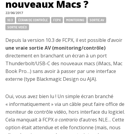
nouveaux Macs ?
22/06/2017
Tags:
10.3
ÉCRAN DE CONTRÔLE
FCPX
MONITORING
SORTIE AV
SORTIE VIDÉO
Depuis la version 10.3 de FCPX, il est possible d’avoir
une vraie sortie AV (monitoring/contrôle)
directement en branchant un écran à un port
Thunderbolt/USB-C des nouveaux macs (iMacs, Mac
Book Pro…) sans avoir à passer par une interface
externe (type Blackmagic Design ou AJA).
Oui, vous avez bien lu ! Un simple écran branché
« informatiquement » via un câble peut faire office de
moniteur de contrôle vidéo, hors interface du logiciel.
Cela manquait à FCPX
a contrario
d’autres NLE… Cette
option était attendue et elle fonctionne (mais, nous