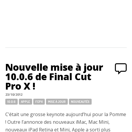
Nouvelle mise à jour
10.0.6 de Final Cut
Pro X !
23/10/2012
Tags:
10.0.6
APPLE
FCPX
MISE À JOUR
NOUVEAUTÉS
C’était une grosse keynote aujourd’hui pour la Pomme
! Outre l’annonce des nouveaux iMac, Mac Mini,
nouveaux iPad Retina et Mini, Apple a sorti plus