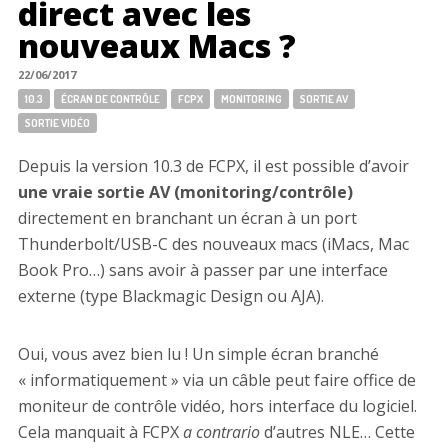
direct avec les
nouveaux Macs ?
22/06/2017
Tags:
10.3
ÉCRAN DE CONTRÔLE
FCPX
MONITORING
SORTIE AV
SORTIE VIDÉO
Depuis la version 10.3 de FCPX, il est possible d’avoir
une vraie sortie AV (monitoring/contrôle)
directement en branchant un écran à un port
Thunderbolt/USB-C des nouveaux macs (iMacs, Mac
Book Pro…) sans avoir à passer par une interface
externe (type Blackmagic Design ou AJA).
Oui, vous avez bien lu ! Un simple écran branché
« informatiquement » via un câble peut faire office de
moniteur de contrôle vidéo, hors interface du logiciel.
Cela manquait à FCPX
a contrario
d’autres NLE… Cette