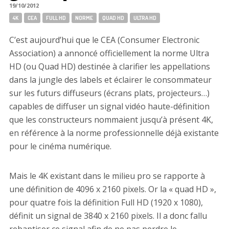
19/10/2012
Tags:
4K
CEA
FULL HD
NORME
QUAD HD
ULTRA HD
C’est aujourd’hui que le CEA (Consumer Electronic
Association) a annoncé officiellement la norme Ultra
HD (ou Quad HD) destinée à clarifier les appellations
dans la jungle des labels et éclairer le consommateur
sur les futurs diffuseurs (écrans plats, projecteurs…)
capables de diffuser un signal vidéo haute-définition
que les constructeurs nommaient jusqu’à présent 4K,
en référence à la norme professionnelle déjà existante
pour le cinéma numérique.
Mais le 4K existant dans le milieu pro se rapporte à
une définition de 4096 x 2160 pixels. Or la « quad HD »,
pour quatre fois la définition Full HD (1920 x 1080),
définit un signal de 3840 x 2160 pixels. Il a donc fallu