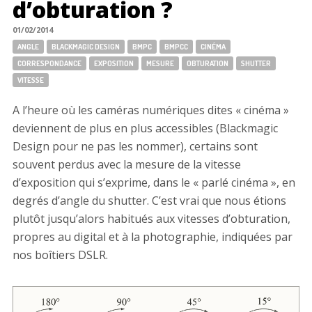
d’obturation ?
01/02/2014
Tags:
ANGLE
BLACKMAGIC DESIGN
BMPC
BMPCC
CINÉMA
CORRESPONDANCE
EXPOSITION
MESURE
OBTURATION
SHUTTER
VITESSE
A l’heure où les caméras numériques dites « cinéma »
deviennent de plus en plus accessibles (Blackmagic
Design pour ne pas les nommer), certains sont
souvent perdus avec la mesure de la vitesse
d’exposition qui s’exprime, dans le « parlé cinéma », en
degrés d’angle du shutter. C’est vrai que nous étions
plutôt jusqu’alors habitués aux vitesses d’obturation,
propres au digital et à la photographie, indiquées par
nos boîtiers DSLR.